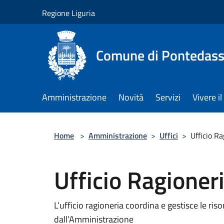
Salta al contenuto principale
Regione Liguria
Comune di Pontedass
Amministrazione
Novità
Servizi
Vivere 
Home
>
Amministrazione
>
Uffici
>
Ufficio Ra
Ufficio Ragioner
L’ufficio ragioneria coordina e gestisce le riso
dall’Amministrazione