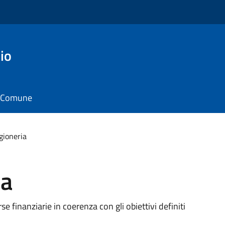
io
il Comune
gioneria
ia
rse finanziarie in coerenza con gli obiettivi definiti