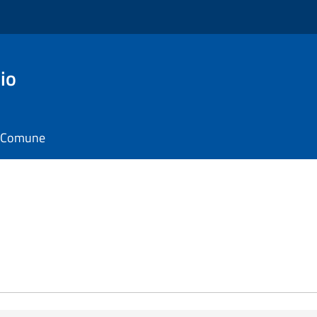
io
il Comune