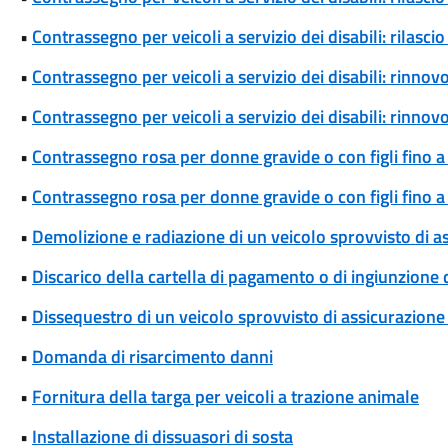
•
Contrassegno per veicoli a servizio dei disabili: rilas
•
Contrassegno per veicoli a servizio dei disabili: rinn
•
Contrassegno per veicoli a servizio dei disabili: rinn
•
Contrassegno rosa per donne gravide o con figli fino a
•
Contrassegno rosa per donne gravide o con figli fino 
•
Demolizione e radiazione di un veicolo sprovvisto di a
•
Discarico della cartella di pagamento o di ingiunzione
•
Dissequestro di un veicolo sprovvisto di assicurazione 
•
Domanda di risarcimento danni
•
Fornitura della targa per veicoli a trazione animale
•
Installazione di dissuasori di sosta