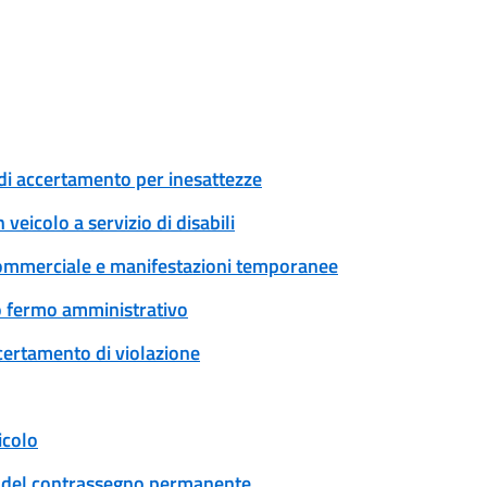
di accertamento per inesattezze
veicolo a servizio di disabili
tà commerciale e manifestazioni temporanee
 o fermo amministrativo
certamento di violazione
icolo
cio del contrassegno permanente