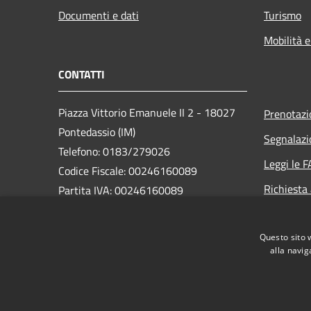
Documenti e dati
Turismo
Mobilità e
CONTATTI
Piazza Vittorio Emanuele II 2 - 18027
Prenotaz
Pontedassio (IM)
Segnalazi
Telefono: 0183/279026
Leggi le 
Codice Fiscale: 00246160089
Richiesta
Partita IVA: 00246160089
PEC:
protocollo@pec.pontedassio.net
Questo sito 
alla navig