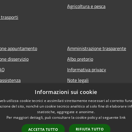
Agricoltura e pesca
 trasporti
ione appuntamento
Amministrazione trasparente
one disservizio
Albo pretorio
FAQ
Informativa privacy
 assistenza
Note legali
Dichiarazione di accessibilità
Informazioni sui cookie
web utilizza cookie tecnici e assimilati strettamente necessari al corretto fu
azione del sito, nonché un cookie tecnico analitico al solo fine di elaborare i
statistiche, aggregate e anonime.
Per maggiori dettagli, può consultare la cookie policy al seguente
link
RIFIUTA TUTTO
ACCETTA TUTTO