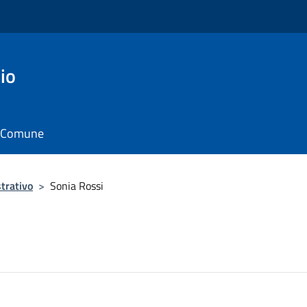
io
il Comune
trativo
>
Sonia Rossi