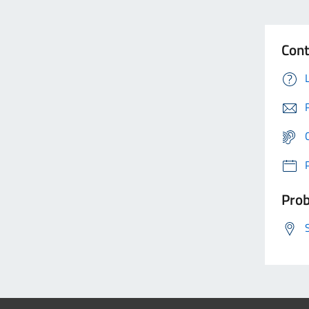
Cont
Prob