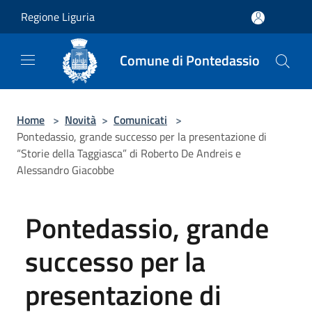
Salta al contenuto principale
Regione Liguria
Comune di Pontedassio
Home
>
Novità
>
Comunicati
>
Pontedassio, grande successo per la presentazione di
“Storie della Taggiasca” di Roberto De Andreis e
Alessandro Giacobbe
Pontedassio, grande
successo per la
presentazione di