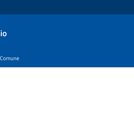
io
il Comune