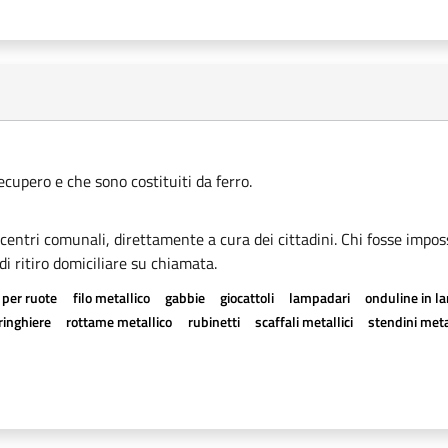
recupero e che sono costituiti da ferro.
i centri comunali, direttamente a cura dei cittadini. Chi fosse imposs
di ritiro domiciliare su chiamata.
 per ruote
filo metallico
gabbie
giocattoli
lampadari
onduline in l
ringhiere
rottame metallico
rubinetti
scaffali metallici
stendini meta