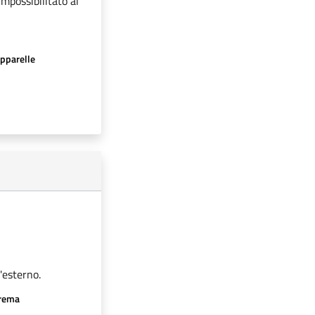
impossibilitato al
apparelle
'esterno.
crema