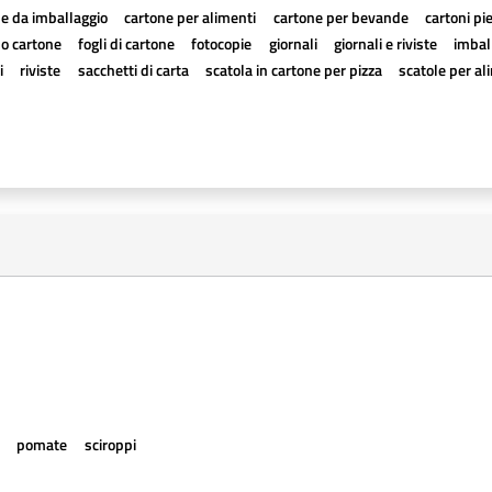
e da imballaggio
cartone per alimenti
cartone per bevande
cartoni pi
a o cartone
fogli di cartone
fotocopie
giornali
giornali e riviste
imball
i
riviste
sacchetti di carta
scatola in cartone per pizza
scatole per al
e
pomate
sciroppi