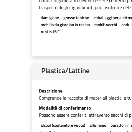
I rifiuti ingombranti devono essere conferiti pr
trasporto degli ingombranti può usufruire del se
damigiane
grosse taniche
imballaggi per elettr
mobilio da giardino in resina
mobili vecchi
onduli
tubi in PVC
Plastica/Lattine
Descrizione
Comprende la raccolta di materiali plastici e tutti
Modalità di conferimento
Possono essere conferiti attraverso sacchi di pl
alcool (contenitore vuoto)
alluminio
barattoli in 