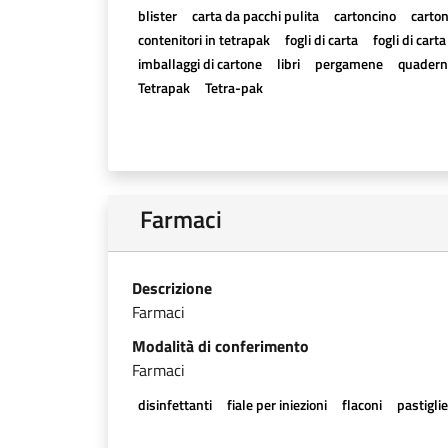
blister
carta da pacchi pulita
cartoncino
carton
contenitori in tetrapak
fogli di carta
fogli di cart
imballaggi di cartone
libri
pergamene
quadern
Tetrapak
Tetra-pak
Farmaci
Descrizione
Farmaci
Modalità di conferimento
Farmaci
disinfettanti
fiale per iniezioni
flaconi
pastigli