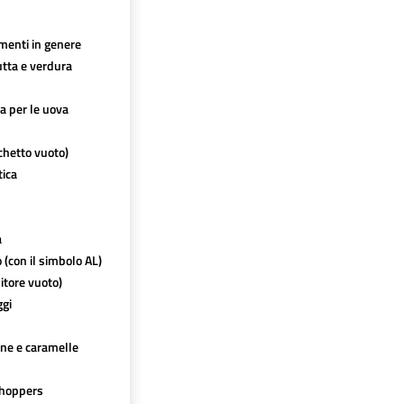
imenti in genere
utta e verdura
ca per le uova
chetto vuoto)
tica
a
o (con il simbolo AL)
itore vuoto)
ggi
ine e caramelle
hoppers