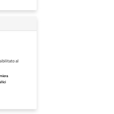
ibilitato al
amiera
llici