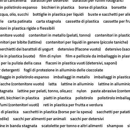
li di cancelleria
barattoli per detersivi
barattoli per rullini fotografici
in polistirolo espanso
bicchieri in plastica
borse di plastica
borsette
cqua, olio, succhi
bottiglie in plastica per liquidi
buste e sacchetti per al
lle
carta patinata
carta stagnola
cassette di plastica
cassette per fr
ioni in plastica rigide o flessibili
tenitore vuoto)
contenitori in metallo (pelati, tonno)
contenitori in plasti
nitori per bibite (lattine)
contenitori per liquidi in genere (piccole taniche)
erchietti dei barattoli di yogurt
detersivo (flacone vuoto)
detersivo (sac
ale in plastica (vuote)
film di nylon
film e pellicole da imballaggio in plas
 per la pulizia della casa
flaconi in plastica vuoti (detersivi, saponi)
r detergenti
fogli di protezione in alluminio delle cioccolate
laggio in polistirolo espanso
imballaggi in metallo
imballaggi in plastic
lacche (contenitore vuoto)
latta
lattine in alluminio
lattine in allumini
stagnata
lattine per pelati, tonno, olio,ecc
nylon
paste abrasive (conten
atti, bicchieri in plastica
piatti in plastica
polistirolo
polistirolo imballa
fumi (contenitori vuoti)
reti in plastica per frutta e verdura
 di plastica
sacchetti in plastica (borse per la spesa)
sacchetti per patat
edile)
sacchi per alimenti per animali
sacchi per detersivi
tine in banda stagnata
scatolette per tonno e altri alimenti
shampoo
s