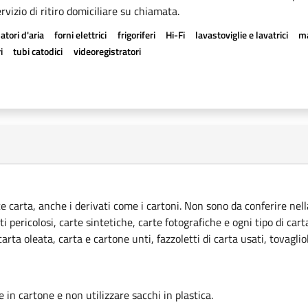
rvizio di ritiro domiciliare su chiamata.
atori d'aria
forni elettrici
frigoriferi
Hi-Fi
lavastoviglie e lavatrici
ma
i
tubi catodici
videoregistratori
ce carta, anche i derivati come i cartoni. Non sono da conferire nella
ti pericolosi, carte sintetiche, carte fotografiche e ogni tipo di car
rta oleata, carta e cartone unti, fazzoletti di carta usati, tovagliol
le in cartone e non utilizzare sacchi in plastica.