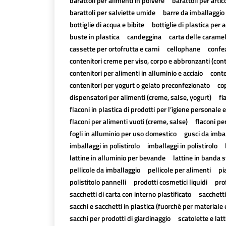
barattoli per alimenti in polvere
barattoli per artico
barattoli per salviette umide
barre da imballaggio 
bottiglie di acqua e bibite
bottiglie di plastica per a
buste in plastica
candeggina
carta delle carame
cassette per ortofrutta e carni
cellophane
confez
contenitori creme per viso, corpo e abbronzanti (con
contenitori per alimenti in alluminio e acciaio
conte
contenitori per yogurt o gelato preconfezionato
cop
dispensatori per alimenti (creme, salse, yogurt)
fi
flaconi in plastica di prodotti per l’igiene personale e
flaconi per alimenti vuoti (creme, salse)
flaconi pe
fogli in alluminio per uso domestico
gusci da imbal
imballaggi in polistirolo
imballaggi in polistirolo
lattine in alluminio per bevande
lattine in banda 
pellicole da imballaggio
pellicole per alimenti
pi
polistitolo pannelli
prodotti cosmetici liquidi
pro
sacchetti di carta con interno plastificato
sacchetti
sacchi e sacchetti in plastica (fuorché per materiale 
sacchi per prodotti di giardinaggio
scatolette e lat