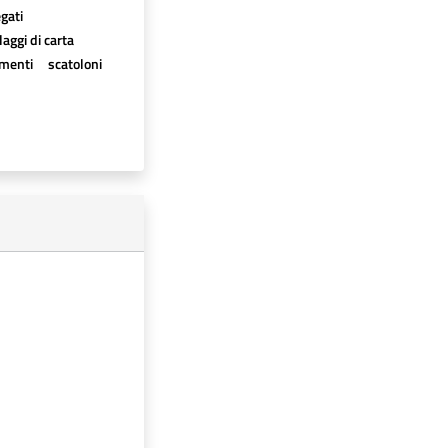
egati
aggi di carta
imenti
scatoloni