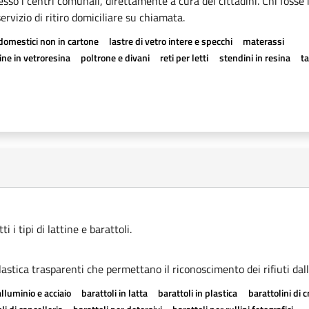
esso i centri comunali, direttamente a cura dei cittadini. Chi fosse 
rvizio di ritiro domiciliare su chiamata.
odomestici non in cartone
lastre di vetro intere e specchi
materassi
ne in vetroresina
poltrone e divani
reti per letti
stendini in resina
t
 i tipi di lattine e barattoli.
astica trasparenti che permettano il riconoscimento dei rifiuti dall
alluminio e acciaio
barattoli in latta
barattoli in plastica
barattolini di 