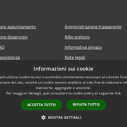
ione appuntamento
Amministrazione trasparente
one disservizio
Albo pretorio
FAQ
Informativa privacy
 assistenza
Note legali
Dichiarazione di accessibilità
Informazioni sui cookie
web utilizza cookie tecnici e assimilati strettamente necessari al corretto fu
azione del sito, nonché un cookie tecnico analitico al solo fine di elaborare i
statistiche, aggregate e anonime.
Per maggiori dettagli, può consultare la cookie policy al seguente
link
RIFIUTA TUTTO
ACCETTA TUTTO
l sito
Copyright © 2026 • Co
MOSTRA DETTAGLI