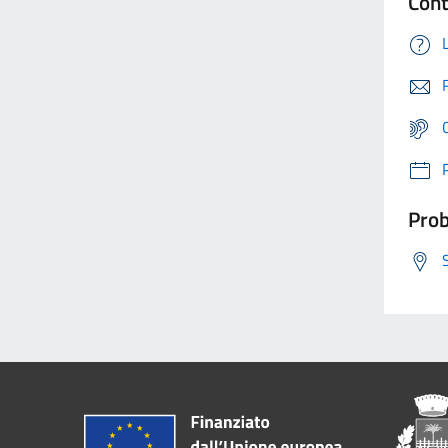
Cont
Prob