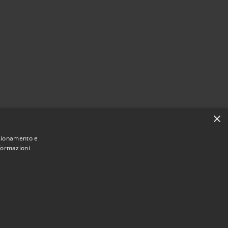
×
nzionamento e
nformazioni
Municipium
Accesso
mune di Pontedassio • Powered by
•
redazione