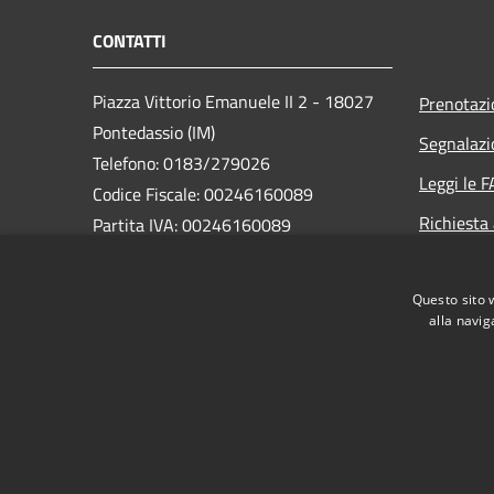
CONTATTI
Piazza Vittorio Emanuele II 2 - 18027
Prenotaz
Pontedassio (IM)
Segnalazi
Telefono: 0183/279026
Leggi le 
Codice Fiscale: 00246160089
Richiesta
Partita IVA: 00246160089
PEC:
protocollo@pec.pontedassio.net
Questo sito 
alla navig
RSS
Accessibilità
Privacy
Cookie
Mappa de