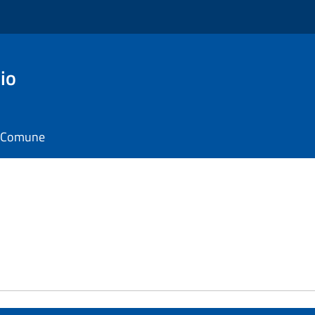
io
il Comune