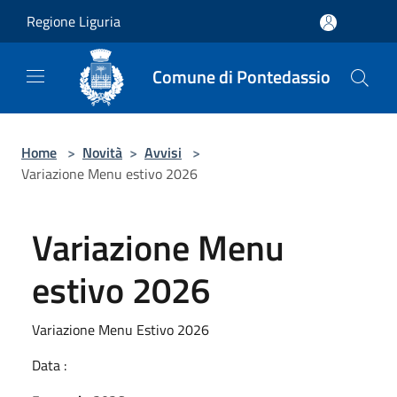
Salta al contenuto principale
Regione Liguria
Comune di Pontedassio
Home
>
Novità
>
Avvisi
>
Variazione Menu estivo 2026
Variazione Menu
estivo 2026
Variazione Menu Estivo 2026
Data :