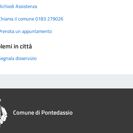
Richiedi Assistenza
Chiama il comune 0183 279026
Prenota un appuntamento
lemi in città
Segnala disservizio
Comune di Pontedassio