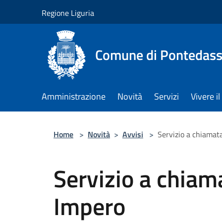
Salta al contenuto principale
Regione Liguria
Comune di Pontedass
Amministrazione
Novità
Servizi
Vivere 
Home
>
Novità
>
Avvisi
>
Servizio a chiamata
Servizio a chiama
Impero