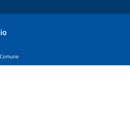
io
il Comune